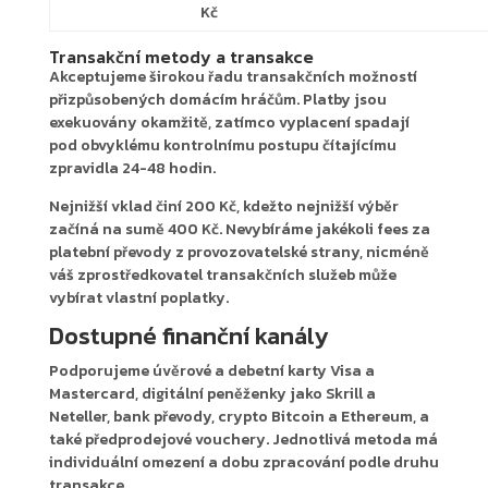
Kč
Transakční metody a transakce
Akceptujeme širokou řadu transakčních možností
přizpůsobených domácím hráčům. Platby jsou
exekuovány okamžitě, zatímco vyplacení spadají
pod obvyklému kontrolnímu postupu čítajícímu
zpravidla 24-48 hodin.
Nejnižší vklad činí 200 Kč, kdežto nejnižší výběr
začíná na sumě 400 Kč. Nevybíráme jakékoli fees za
platební převody z provozovatelské strany, nicméně
váš zprostředkovatel transakčních služeb může
vybírat vlastní poplatky.
Dostupné finanční kanály
Podporujeme úvěrové a debetní karty Visa a
Mastercard, digitální peněženky jako Skrill a
Neteller, bank převody, crypto Bitcoin a Ethereum, a
také předprodejové vouchery. Jednotlivá metoda má
individuální omezení a dobu zpracování podle druhu
transakce.