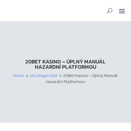
20BET KASINO – ÚPLNÝ MANUÁL
HAZARDNÍ PLATFORMOU
Home
Uncategorized
20Bet Kasino – Úplný Manuál
9
9
Hazardní Platformou