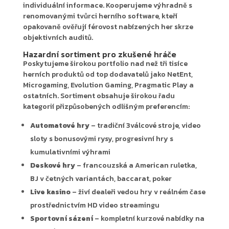
individuální informace. Kooperujeme výhradně s
renomovanými tvůrci herního software, kteří
opakovaně ověřují férovost nabízených her skrze
objektivních auditů.
Hazardní sortiment pro zkušené hráče
Poskytujeme širokou portfolio nad než tři tisíce
herních produktů od top dodavatelů jako NetEnt,
Microgaming, Evolution Gaming, Pragmatic Play a
ostatních. Sortiment obsahuje širokou řadu
kategorií přizpůsobených odlišným preferencím:
Automatové hry
– tradiční 3válcové stroje, video
sloty s bonusovými rysy, progresivní hry s
kumulativními výhrami
Deskové hry
– francouzská a American ruletka,
BJ v četných variantách, baccarat, poker
Live kasino
– živí dealeři vedou hry v reálném čase
prostřednictvím HD video streamingu
Sportovní sázení
– kompletní kurzové nabídky na