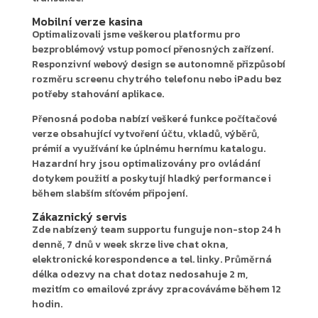
Mobilní verze kasina
Optimalizovali jsme veškerou platformu pro
bezproblémový vstup pomocí přenosných zařízení.
Responzivní webový design se autonomně přizpůsobí
rozměru screenu chytrého telefonu nebo iPadu bez
potřeby stahování aplikace.
Přenosná podoba nabízí veškeré funkce počítačové
verze obsahující vytvoření účtu, vkladů, výběrů,
prémií a využívání ke úplnému hernímu katalogu.
Hazardní hry jsou optimalizovány pro ovládání
dotykem použití a poskytují hladký performance i
během slabším síťovém připojení.
Zákaznický servis
Zde nabízený team supportu funguje non-stop 24 h
denně, 7 dnů v week skrze live chat okna,
elektronické korespondence a tel. linky. Průměrná
délka odezvy na chat dotaz nedosahuje 2 m,
mezitím co emailové zprávy zpracováváme během 12
hodin.