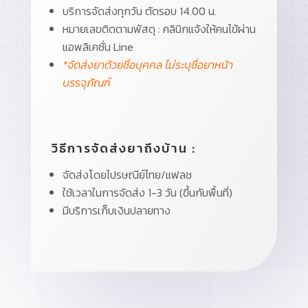
บริการจัดส่งทุกวัน ตัดรอบ 14.00 น.
หมายเลขติดตามพัสดุ : คลินิกแจ้งให้คนไข้ผ่าน
แอพลิเคชั่น Line
*จัดส่งยาด้วยชื่อบุคคล ไม่ระบุชื่อยาหน้า
บรรจุภัณฑ์
วิธีการจัดส่งยาถึงบ้าน :
จัดส่งโดยไปรษณีย์ไทย/แฟลช
ใช้เวลาในการจัดส่ง 1-3 วัน (ขึ้นกับพื้นที่)
มีบริการเก็บเงินปลายทาง