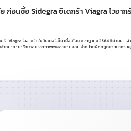
 ก่อนซื้อ Sidegra ซิเดกร้า Viagra ไวอากร
ร้า Viagra ไวอากร้า ในอินเตอร์เน็ต เมื่อเดือน กรกฎาคม 2564 ที่ผ่านมา เจ้
รือข่ายจำหน่าย “ยารักษาสมรรถภาพเพศชาย“ ปลอม จำหน่ายผิดกฎหมายยาควบค