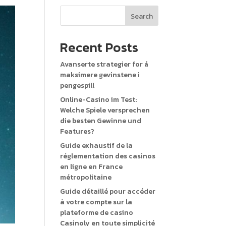
Search
Recent Posts
Avanserte strategier for å
maksimere gevinstene i
pengespill
Online-Casino im Test:
Welche Spiele versprechen
die besten Gewinne und
Features?
Guide exhaustif de la
réglementation des casinos
en ligne en France
métropolitaine
Guide détaillé pour accéder
à votre compte sur la
plateforme de casino
Casinoly en toute simplicité