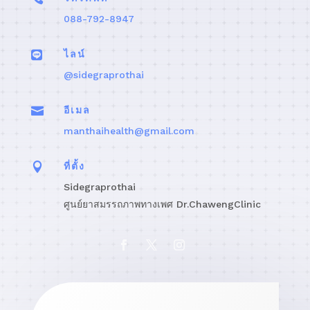
088-792-8947

ไลน์
@sidegraprothai

อีเมล
manthaihealth@gmail.com

ที่ตั้ง
Sidegraprothai
ศูนย์ยาสมรรถภาพทางเพศ Dr.ChawengClinic