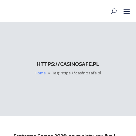
HTTPS://CASINOSAFE.PL
Home
Tag: https://casinosafe.pl
9
Fantasma Games 2026: nowe sloty, gry live i