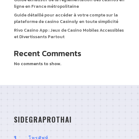
ligne en France métropolitaine
Guide détaillé pour accéder à votre compte sur la
plateforme de casino Casinoly en toute simplicité
Rivo Casino App : Jeux de Casino Mobiles Accessibles
et Divertissants Partout
Recent Comments
No comments to show.
SIDEGRAPROTHAI

โทรศัพท์