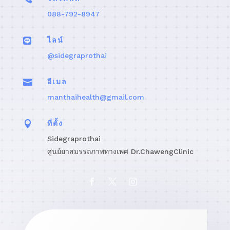
088-792-8947

ไลน์
@sidegraprothai

อีเมล
manthaihealth@gmail.com

ที่ตั้ง
Sidegraprothai
ศูนย์ยาสมรรถภาพทางเพศ Dr.ChawengClinic