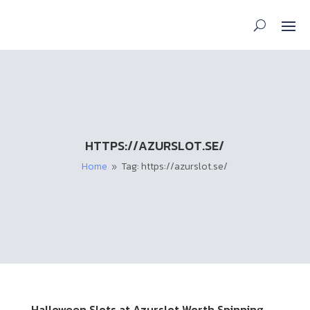
HTTPS://AZURSLOT.SE/
Home
Tag: https://azurslot.se/
9
Halloween Slots at Azurslot Worth Spinning