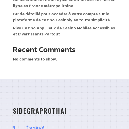
ligne en France métropolitaine
Guide détaillé pour accéder à votre compte sur la
plateforme de casino Casinoly en toute simplicité
Rivo Casino App : Jeux de Casino Mobiles Accessibles
et Divertissants Partout
Recent Comments
No comments to show.
SIDEGRAPROTHAI

โทรศัพท์