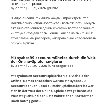
активных игроков
by
admin
|
Jul 21, 2026
|
public
В мире онлайн-гейминга каждый игрок стремится
максимально использовать свои возможности. Бонусы
в казино становятся одним из самых востребованных
инструментов для повышения шансов на выигрыш. В
этом статье мы разберем, как правильно использовать
бонусы в pinko...
Mit syabas99 account mühelos durch die Welt
der Online-Spiele navigieren
by
admin
|
Jul 20, 2026
|
Uncategorized
Mit syabas99 account spielerisch die Vielfalt der
Online-Games entdecken Warum ein syabas99
account der Schlüssel zu mehr Spielkomfort ist Wer
sich in der Welt der Online-Spiele bewegt, kennt die
Vielseitigkeit und den Reiz zahlreicher Plattformen.
Doch häufig geht...