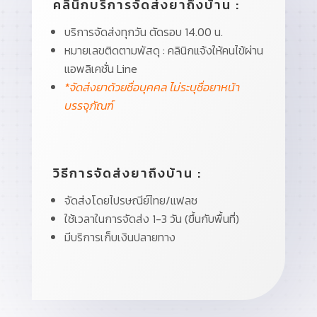
คลินิกบริการจัดส่งยาถึงบ้าน :
บริการจัดส่งทุกวัน ตัดรอบ 14.00 น.
หมายเลขติดตามพัสดุ : คลินิกแจ้งให้คนไข้ผ่าน
แอพลิเคชั่น Line
*จัดส่งยาด้วยชื่อบุคคล ไม่ระบุชื่อยาหน้า
บรรจุภัณฑ์
วิธีการจัดส่งยาถึงบ้าน :
จัดส่งโดยไปรษณีย์ไทย/แฟลช
ใช้เวลาในการจัดส่ง 1-3 วัน (ขึ้นกับพื้นที่)
มีบริการเก็บเงินปลายทาง